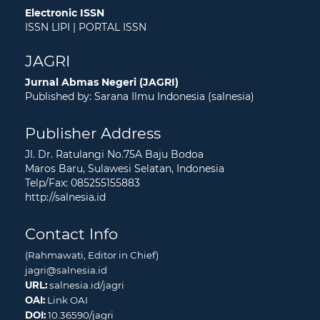
Electronic ISSN
ISSN LIPI
|
PORTAL ISSN
JAGRI
Jurnal Abmas Negeri (JAGRI)
Published by: Sarana Ilmu Indonesia (salnesia)
Publisher Address
Jl. Dr. Ratulangi No.75A Baju Bodoa
Maros Baru, Sulawesi Selatan, Indonesia
Telp/Fax: 085255155883
http://salnesia.id
Contact Info
(Rahmawati, Editor in Chief)
jagri@salnesia.id
URL:
salnesia.id/jagri
OAI:
Link OAI
DOI:
10.36590/jagri