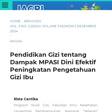
HOME
/
ARCHIVES
/
VOL. 5 NO. 2 (2024): VOLUME 5 NOMOR 2 DESEMBER
2024
/
Articles
Pendidikan Gizi tentang
Dampak MPASI Dini Efektif
Peningkatan Pengetahuan
Gizi Ibu
Rista Cantika
Program Studi Gizi, Fakultas Ilmu Kesehatan,
Universitas Pembangunan Nasional “Veteran”