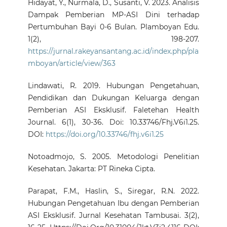
Hidayat, Y., Nurmala, D., Susanti, V. 2023. Analisis
Dampak Pemberian MP-ASI Dini terhadap
Pertumbuhan Bayi 0-6 Bulan. Plamboyan Edu.
1(2), 198-207.
https://jurnal.rakeyansantang.ac.id/index.php/pla
mboyan/article/view/363
Lindawati, R. 2019. Hubungan Pengetahuan,
Pendidikan dan Dukungan Keluarga dengan
Pemberian ASI Eksklusif. Faletehan Health
Journal. 6(1), 30-36. Doi: 10.33746/Fhj.V6i1.25.
DOI:
https://doi.org/10.33746/fhj.v6i1.25
Notoadmojo, S. 2005. Metodologi Penelitian
Kesehatan. Jakarta: PT Rineka Cipta.
Parapat, F.M., Haslin, S., Siregar, R.N. 2022.
Hubungan Pengetahuan Ibu dengan Pemberian
ASI Eksklusif. Jurnal Kesehatan Tambusai. 3(2),