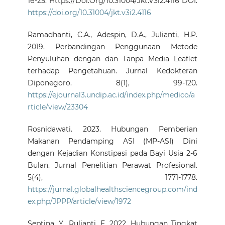
16-25. Https://Doi.Org/10.31004/Jkt.V3i2.4116 DOI:
https://doi.org/10.31004/jkt.v3i2.4116
Ramadhanti, C.A., Adespin, D.A., Julianti, H.P.
2019. Perbandingan Penggunaan Metode
Penyuluhan dengan dan Tanpa Media Leaflet
terhadap Pengetahuan. Jurnal Kedokteran
Diponegoro. 8(1), 99-120.
https://ejournal3.undip.ac.id/index.php/medico/a
rticle/view/23304
Rosnidawati. 2023. Hubungan Pemberian
Makanan Pendamping ASI (MP-ASI) Dini
dengan Kejadian Konstipasi pada Bayi Usia 2-6
Bulan. Jurnal Penelitian Perawat Profesional.
5(4), 1771-1778.
https://jurnal.globalhealthsciencegroup.com/ind
ex.php/JPPP/article/view/1972
Septina, Y., Rulianti, F. 2022. Hubungan Tingkat