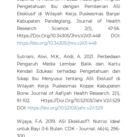
Pengetahuan Ibu dengan Pemberian ASI
Eksklusif di Wilayah Kerja Puskesmas Banjar
Kabupaten Pandeglang. Journal of Health
Research Science. 2(1), 47-56.
Https://Doi.Org/10.34305/Jhrs.V2i01.448 DOI:
https://doi.org/10.34305/jhrs.v2i01.448
Sutriani, Alwi, M.K., Andi, A. 2021. Perbedaan
Pengaruh Media Lembar Balik dan Kartu
Kendali Edukasi terhadap Pengetahuan dan
Sikap Ibu Menyusui tentang ASI Ekslusif di
Wilayah Kerja Puskesmas Koppe Kabupaten
Bone. Journal of Aafiyah Health Research. 2(1),
91-102. Https://Doi.Org/10.52103/Jahr.V2i1.529
DOI:
https://doi.org/10.52103/jahr.v2i1.529
Wijaya, F.A. 2019. ASI Eksklusif?: Nutrisi Ideal
untuk Bayi 0-6 Bulan. CDK - Journal. 46(4), 296-
300.