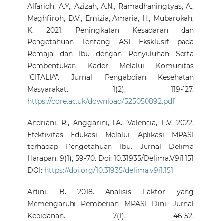
Alfaridh, A.Y,, Azizah, A.N., Ramadhaningtyas, A.,
Maghfiroh, D.V., Emizia, Amaria, H., Mubarokah,
K. 2021. Peningkatan Kesadaran dan
Pengetahuan Tentang ASI Eksklusif pada
Remaja dan Ibu dengan Penyuluhan Serta
Pembentukan Kader Melalui Komunitas
"CITALIA". Jurnal Pengabdian Kesehatan
Masyarakat. 1(2), 119-127.
https://core.ac.uk/download/525050892.pdf
Andriani, R., Anggarini, I.A., Valencia, F.V. 2022.
Efektivitas Edukasi Melalui Aplikasi MPASI
terhadap Pengetahuan Ibu. Jurnal Delima
Harapan. 9(1), 59-70. Doi: 10.31935/Delima.V9i1.151
DOI:
https://doi.org/10.31935/delima.v9i1.151
Artini, B. 2018. Analisis Faktor yang
Memengaruhi Pemberian MPASI Dini. Jurnal
Kebidanan. 7(1), 46-52.