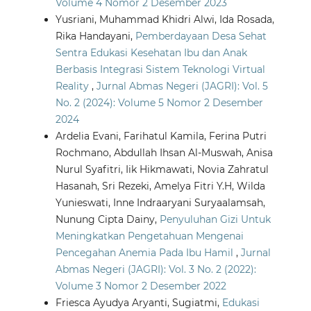
Volume 4 Nomor 2 Desember 2023
Yusriani, Muhammad Khidri Alwi, Ida Rosada,
Rika Handayani,
Pemberdayaan Desa Sehat
Sentra Edukasi Kesehatan Ibu dan Anak
Berbasis Integrasi Sistem Teknologi Virtual
Reality
,
Jurnal Abmas Negeri (JAGRI): Vol. 5
No. 2 (2024): Volume 5 Nomor 2 Desember
2024
Ardelia Evani, Farihatul Kamila, Ferina Putri
Rochmano, Abdullah Ihsan Al-Muswah, Anisa
Nurul Syafitri, Iik Hikmawati, Novia Zahratul
Hasanah, Sri Rezeki, Amelya Fitri Y.H, Wilda
Yunieswati, Inne Indraaryani Suryaalamsah,
Nunung Cipta Dainy,
Penyuluhan Gizi Untuk
Meningkatkan Pengetahuan Mengenai
Pencegahan Anemia Pada Ibu Hamil
,
Jurnal
Abmas Negeri (JAGRI): Vol. 3 No. 2 (2022):
Volume 3 Nomor 2 Desember 2022
Friesca Ayudya Aryanti, Sugiatmi,
Edukasi