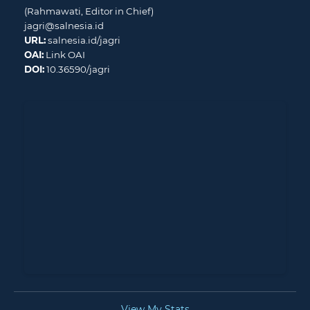
(Rahmawati, Editor in Chief)
jagri@salnesia.id
URL:
salnesia.id/jagri
OAI:
Link OAI
DOI:
10.36590/jagri
View My Stats