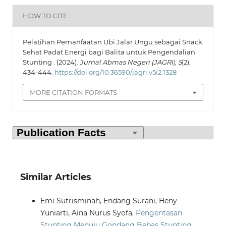
HOW TO CITE
Pelatihan Pemanfaatan Ubi Jalar Ungu sebagai Snack
Sehat Padat Energi bagi Balita untuk Pengendalian
Stunting . (2024).
Jurnal Abmas Negeri (JAGRI)
,
5
(2),
434-444.
https://doi.org/10.36590/jagri.v5i2.1328
MORE CITATION FORMATS
Similar Articles
Emi Sutrisminah, Endang Surani, Heny
Yuniarti, Aina Nurus Syofa,
Pengentasan
Stunting Menuju Gondang Bebas Stunting
,