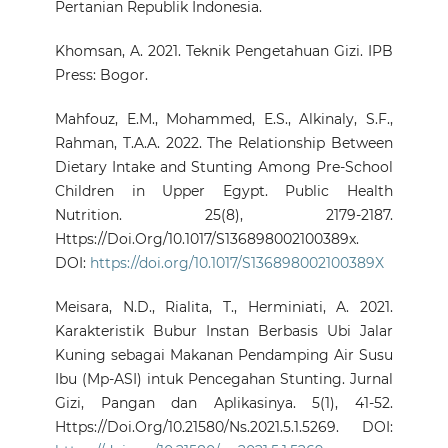
Pertanian Republik Indonesia.
Khomsan, A. 2021. Teknik Pengetahuan Gizi. IPB
Press: Bogor.
Mahfouz, E.M., Mohammed, E.S., Alkinaly, S.F.,
Rahman, T.A.A. 2022. The Relationship Between
Dietary Intake and Stunting Among Pre-School
Children in Upper Egypt. Public Health
Nutrition. 25(8), 2179-2187.
Https://Doi.Org/10.1017/S136898002100389x.
DOI:
https://doi.org/10.1017/S136898002100389X
Meisara, N.D., Rialita, T., Herminiati, A. 2021.
Karakteristik Bubur Instan Berbasis Ubi Jalar
Kuning sebagai Makanan Pendamping Air Susu
Ibu (Mp-ASI) intuk Pencegahan Stunting. Jurnal
Gizi, Pangan dan Aplikasinya. 5(1), 41-52.
Https://Doi.Org/10.21580/Ns.2021.5.1.5269. DOI: