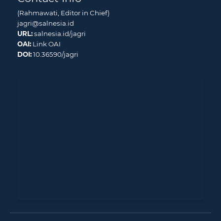
(Rahmawati, Editor in Chief)
jagri@salnesia.id
URL:
salnesia.id/jagri
OAI:
Link OAI
DOI:
10.36590/jagri