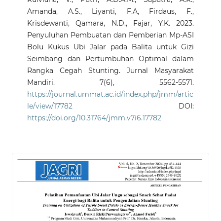
Amanda, A.S., Liyanti, F.A, Firdaus, F.,
Krisdewanti, Qamara, N.D., Fajar, Y.K. 2023.
Penyuluhan Pembuatan dan Pemberian Mp-ASI
Bolu Kukus Ubi Jalar pada Balita untuk Gizi
Seimbang dan Pertumbuhan Optimal dalam
Rangka Cegah Stunting. Jurnal Masyarakat
Mandiri. 7(6), 5562-5571.
https://journal.ummat.ac.id/index.php/jmm/artic
le/view/17782
DOI:
https://doi.org/10.31764/jmm.v7i6.17782