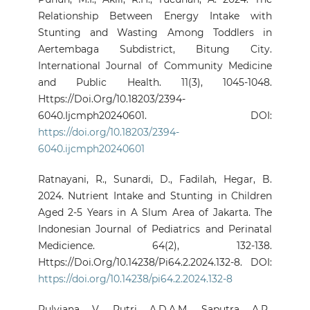
Relationship Between Energy Intake with
Stunting and Wasting Among Toddlers in
Aertembaga Subdistrict, Bitung City.
International Journal of Community Medicine
and Public Health. 11(3), 1045-1048.
Https://Doi.Org/10.18203/2394-
6040.Ijcmph20240601. DOI:
https://doi.org/10.18203/2394-
6040.ijcmph20240601
Ratnayani, R., Sunardi, D., Fadilah, Hegar, B.
2024. Nutrient Intake and Stunting in Children
Aged 2-5 Years in A Slum Area of Jakarta. The
Indonesian Journal of Pediatrics and Perinatal
Medicience. 64(2), 132-138.
Https://Doi.Org/10.14238/Pi64.2.2024.132-8. DOI:
https://doi.org/10.14238/pi64.2.2024.132-8
Rulviana, V., Putri, A.D.A.M., Saputra, A.R.,