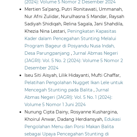
(2024): Volume 5 Nomor 2 Desember 2024
Mertien Sa’pang, Putri Ronitawati, Ummanah,
Nur Afni Zulidar, Nurulhasna S Mandar, Raysah
Sadiyah Shidiqah, Relina Sagala, Jani Shahdila,
Khezia Nina Lestari,
Peningkatan Kapasitas
Kader dalam Pencegahan Stunting Melalui
Program Bageur di Posyandu Nusa Indah,
Desa Parungpanjang
,
Jurnal Abmas Negeri
(JAGRI): Vol. 5 No. 2 (2024): Volume 5 Nomor 2
Desember 2024
Iseu Siti Aisyah, Lilik Hidayanti, Mufti Ghaffar,
Pelatihan Pengolahan Nugget Ikan Lele untuk
Mencegah Stunting pada Balita
,
Jurnal
Abmas Negeri (JAGRI): Vol. 5 No. 1 (2024):
Volume 5 Nomor 1 Juni 2024
Nunung Cipta Dainy, Rosyanne Kushargina,
Khoirul Anwar, Dadang Herdiansyah,
Edukasi
Pengolahan Menu dan Porsi Makan Balita
sebagai Upaya Pencegahan Stunting di