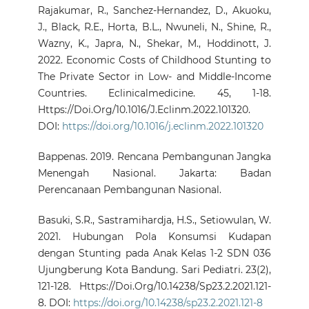
Rajakumar, R., Sanchez-Hernandez, D., Akuoku,
J., Black, R.E., Horta, B.L., Nwuneli, N., Shine, R.,
Wazny, K., Japra, N., Shekar, M., Hoddinott, J.
2022. Economic Costs of Childhood Stunting to
The Private Sector in Low- and Middle-Income
Countries. Eclinicalmedicine. 45, 1-18.
Https://Doi.Org/10.1016/J.Eclinm.2022.101320.
DOI:
https://doi.org/10.1016/j.eclinm.2022.101320
Bappenas. 2019. Rencana Pembangunan Jangka
Menengah Nasional. Jakarta: Badan
Perencanaan Pembangunan Nasional.
Basuki, S.R., Sastramihardja, H.S., Setiowulan, W.
2021. Hubungan Pola Konsumsi Kudapan
dengan Stunting pada Anak Kelas 1-2 SDN 036
Ujungberung Kota Bandung. Sari Pediatri. 23(2),
121-128. Https://Doi.Org/10.14238/Sp23.2.2021.121-
8. DOI:
https://doi.org/10.14238/sp23.2.2021.121-8