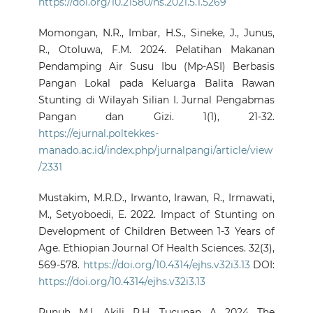
https://doi.org/10.21580/ns.2021.5.1.5269
Momongan, N.R., Imbar, H.S., Sineke, J., Junus,
R., Otoluwa, F.M. 2024. Pelatihan Makanan
Pendamping Air Susu Ibu (Mp-ASI) Berbasis
Pangan Lokal pada Keluarga Balita Rawan
Stunting di Wilayah Silian I. Jurnal Pengabmas
Pangan dan Gizi. 1(1), 21-32.
https://ejurnal.poltekkes-
manado.ac.id/index.php/jurnalpangi/article/view
/2331
Mustakim, M.R.D., Irwanto, Irawan, R., Irmawati,
M., Setyoboedi, E. 2022. Impact of Stunting on
Development of Children Between 1-3 Years of
Age. Ethiopian Journal Of Health Sciences. 32(3),
569-578.
https://doi.org/10.4314/ejhs.v32i3.13
DOI:
https://doi.org/10.4314/ejhs.v32i3.13
Punuh, M.I., Akili, R.H., Tucunan, A. 2024. The