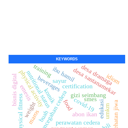
KEYWORDS
training
desa dramaga
ibu hamil
desa santanamekar
physical activity
nutritional status
idiom
bisnis digital
beverages
sayur
certification
emesis
komik
pencegahan cedera
gizi seimbang
physical fitness
smes
covid-19
food
edukasi
kesehatan jiwa
weight
umkm
maros
buah
abon ikan
perawatan cedera