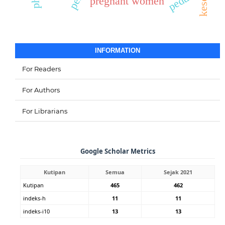
peduli
pregnant women
INFORMATION
For Readers
For Authors
For Librarians