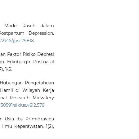
asi Model Rasch dalam
ostpartum Depression.
.22146/jpsi.29818
 dan Faktor Risiko Depresi
n Edinburgh Postnatal
, 1-5.
17. Hubungan Pengetahuan
Hamil di Wilayah Kerja
nal Research Midwifery
.30591/siklus.v6i2.579
n Usia Ibu Primigravida
Ilmu Keperawatan. 1(2),