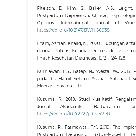
Fitelson, E., Kim, S., Baker, A.S., Leight,
Postpartum Depression: Clinical, Psychologi
Options. International Journal of Wom
https://doi.org/10.2147/IJWH.S6938
Ilham, Azniah, Khalid, N., 2020. Hubungan anta
dengan Potensi Kejadian Depresi di Puskesma
Ilmiah Kesehatan Diagnosis. 15(2), 124–128.
Kurniawan, E.S., Ratep, N., Westa, W., 2013.
pada Ibu Hamil Selama Asuhan Antenatal Set
Medika Udayana. 1–13.
Kusuma, R., 2018. Studi Kualitatif: Pengala
Jurnal Akademika Baiturrahim Jam
https://doi.org/10.36565/jab.v7i2.78
Kusuma, R., Fatmawati, T.Y., 2019. The Impl
Postpartum Depression Ratu’s-Model In Pu