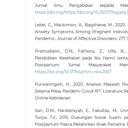
Jurnal Ilmu Pengabdian kepada Masya
https://doi.org/https://doi.org/10.25077/logista.
Lebel, C., Mackinnon, A., Bagshawe, M., 2020
Anxiety Symptoms Among Pregnant Individua
Pandemic. Journal of Affective Disorders. 277, 
Pramudianti, D.N., Fathony, Z., Ulfa, B.,
Pendidikan Kesehatan pada Ibu Hamil tent
Postpartum. Jurnal Masyarakat Mand
https://doi.org/10.31764/jmm.v4i4.2057
Purwaningsih, H., 2020. Analisis Masalah Ps
Selama Masa Pandemi Covid-19?: Literature R
Online Kebidanan.
Sari, D.M., Hardiansyah, E., Fakultas, M., Univ
Tonya, T.V., 2015. Dukungan Sosial Suami 
Postpartum Pasca Melahirkan Anak Pertama. Psi