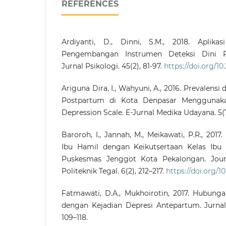
REFERENCES
Ardiyanti, D., Dinni, S.M., 2018. Aplik
Pengembangan Instrumen Deteksi Dini P
Jurnal Psikologi. 45(2), 81-97.
https://doi.org/10
Ariguna Dira, I., Wahyuni, A., 2016. Prevalensi
Postpartum di Kota Denpasar Menggunaka
Depression Scale. E-Jurnal Medika Udayana. 5(7)
Baroroh, I., Jannah, M., Meikawati, P.R., 20
Ibu Hamil dengan Keikutsertaan Kelas Ibu 
Puskesmas Jenggot Kota Pekalongan. Jour
Politeknik Tegal. 6(2), 212–217.
https://doi.org/10
Fatmawati, D.A., Mukhoirotin, 2017. Hubunga
dengan Kejadian Depresi Antepartum. Jurnal 
109–118.