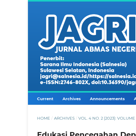
Current
Archives
Announcements
HOME
/
ARCHIVES
/
VOL. 4 NO. 2 (2023): VOLU
Edukasi Pencegahan Depr