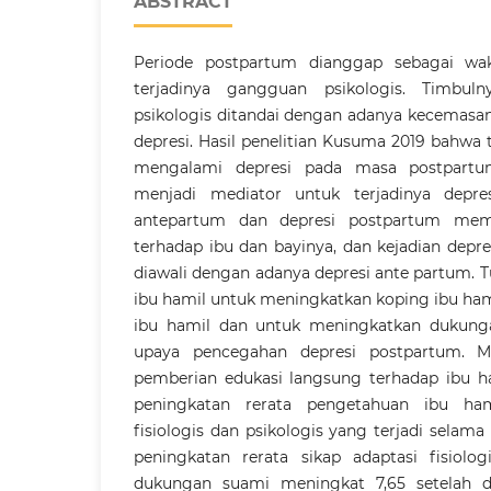
ABSTRACT
Periode postpartum dianggap sebagai wa
terjadinya gangguan psikologis. Timbu
psikologis ditandai dengan adanya kecemas
depresi. Hasil penelitian Kusuma 2019 bahwa 
mengalami depresi pada masa postpartu
menjadi mediator untuk terjadinya depre
antepartum dan depresi postpartum memi
terhadap ibu dan bayinya, dan kejadian depre
diawali dengan adanya depresi ante partum. 
ibu hamil untuk meningkatkan koping ibu ham
ibu hamil dan untuk meningkatkan dukunga
upaya pencegahan depresi postpartum. M
pemberian edukasi langsung terhadap ibu h
peningkatan rerata pengetahuan ibu ha
fisiologis dan psikologis yang terjadi selama
peningkatan rerata sikap adaptasi fisiolo
dukungan suami meningkat 7,65 setelah di