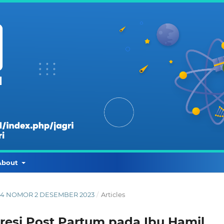
About
ME 4 NOMOR 2 DESEMBER 2023
/
Articles
esi Post Partum pada Ibu Hamil