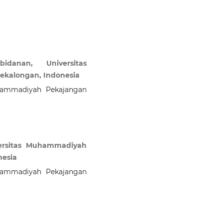
danan, Universitas
kalongan, Indonesia
hammadiyah Pekajangan
versitas Muhammadiyah
nesia
hammadiyah Pekajangan