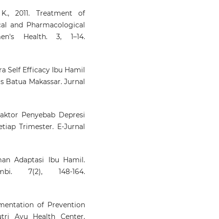
 K., 2011. Treatment of
cal and Pharmacological
en's Health. 3, 1–14.
ra Self Efficacy Ibu Hamil
s Batua Makassar. Jurnal
 Faktor Penyebab Depresi
iap Trimester. E-Jurnal
man Adaptasi Ibu Hamil.
bi. 7(2), 148-164.
ementation of Prevention
tri Ayu Health Center.