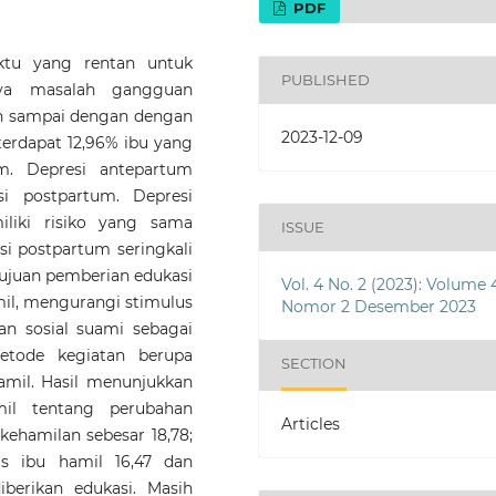
PDF
ktu yang rentan untuk
PUBLISHED
lnya masalah gangguan
an sampai dengan dengan
2023-12-09
terdapat 12,96% ibu yang
m. Depresi antepartum
si postpartum. Depresi
liki risiko yang sama
ISSUE
si postpartum seringkali
Tujuan pemberian edukasi
Vol. 4 No. 2 (2023): Volume 
il, mengurangi stimulus
Nomor 2 Desember 2023
n sosial suami sebagai
etode kegiatan berupa
SECTION
amil. Hasil menunjukkan
mil tentang perubahan
Articles
 kehamilan sebesar 18,78;
gis ibu hamil 16,47 dan
berikan edukasi. Masih