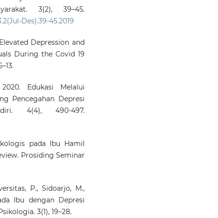
rakat. 3(2), 39–45.
3.2(Jul-Des).39-45.2019
. Elevated Depression and
ls During the Covid 19
5–13.
 2020. Edukasi Melalui
ang Pencegahan Depresi
iri. 4(4), 490-497.
ikologis pada Ibu Hamil
eview. Prosiding Seminar
ersitas, P., Sidoarjo, M.,
pada Ibu dengan Depresi
kologia. 3(1), 19–28.