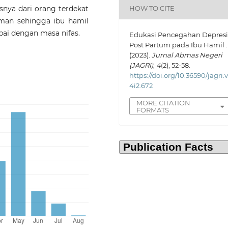
nya dari orang terdekat
HOW TO CITE
eman sehingga ibu hamil
ai dengan masa nifas.
Edukasi Pencegahan Depres
Post Partum pada Ibu Hamil .
(2023).
Jurnal Abmas Negeri
(JAGRI)
,
4
(2), 52-58.
https://doi.org/10.36590/jagri.
4i2.672
MORE CITATION
FORMATS