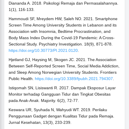
Diananda A. 2018. Psikologi Remaja dan Permasalahannya.
1(1), 116-133.
Hammoudi SF, Mreydem HW, Saleh NO. 2021. Smartphone
Screen Time Among University Students in Lebanon and its
Association with Insomnia, Bedtime Procrastination, and
Body Mass Index During the Covid-19 Pandemic: A Cross-
Sectional Study. Psychiatry Investigation. 18(9), 871-878.
https://doi.org/10.30773/PI.2021.0120
.
Hjetland GJ, Haysing M, Skogen JC. 2021. The Association
Between Self-Reported Screen Time, Social Media Addiction,
and Sleep Among Norwegian University Students. Frontiers
Public Health.
https://doi.org/10.3389/fpubh.2021.794307
.
Istiqomah SN, Lisiswanti R. 2017. Dampak Eksposur Layar
Monitor terhadap Gangguan Tidur dan Tingkat Obesitas
pada Anak-Anak. Majority. 6(2), 72-77.
Keswara UR, Syuhada N, Wahyudi WT. 2019. Perilaku
Penggunaan Gadget dengan Kualitas Tidur pada Remaja.
Jurnal Kesehatan, 13(3), 233-239.