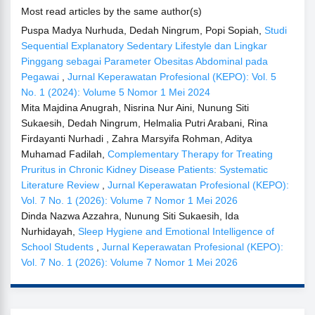
Most read articles by the same author(s)
Puspa Madya Nurhuda, Dedah Ningrum, Popi Sopiah,
Studi
Sequential Explanatory Sedentary Lifestyle dan Lingkar
Pinggang sebagai Parameter Obesitas Abdominal pada
Pegawai
,
Jurnal Keperawatan Profesional (KEPO): Vol. 5
No. 1 (2024): Volume 5 Nomor 1 Mei 2024
Mita Majdina Anugrah, Nisrina Nur Aini, Nunung Siti
Sukaesih, Dedah Ningrum, Helmalia Putri Arabani, Rina
Firdayanti Nurhadi , Zahra Marsyifa Rohman, Aditya
Muhamad Fadilah,
Complementary Therapy for Treating
Pruritus in Chronic Kidney Disease Patients: Systematic
Literature Review
,
Jurnal Keperawatan Profesional (KEPO):
Vol. 7 No. 1 (2026): Volume 7 Nomor 1 Mei 2026
Dinda Nazwa Azzahra, Nunung Siti Sukaesih, Ida
Nurhidayah,
Sleep Hygiene and Emotional Intelligence of
School Students
,
Jurnal Keperawatan Profesional (KEPO):
Vol. 7 No. 1 (2026): Volume 7 Nomor 1 Mei 2026