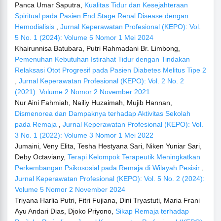
Panca Umar Saputra,
Kualitas Tidur dan Kesejahteraan
Spiritual pada Pasien End Stage Renal Disease dengan
Hemodialisis
,
Jurnal Keperawatan Profesional (KEPO): Vol.
5 No. 1 (2024): Volume 5 Nomor 1 Mei 2024
Khairunnisa Batubara, Putri Rahmadani Br. Limbong,
Pemenuhan Kebutuhan Istirahat Tidur dengan Tindakan
Relaksasi Otot Progresif pada Pasien Diabetes Melitus Tipe 2
,
Jurnal Keperawatan Profesional (KEPO): Vol. 2 No. 2
(2021): Volume 2 Nomor 2 November 2021
Nur Aini Fahmiah, Nailiy Huzaimah, Mujib Hannan,
Dismenorea dan Dampaknya terhadap Aktivitas Sekolah
pada Remaja
,
Jurnal Keperawatan Profesional (KEPO): Vol.
3 No. 1 (2022): Volume 3 Nomor 1 Mei 2022
Jumaini, Veny Elita, Tesha Hestyana Sari, Niken Yuniar Sari,
Deby Octaviany,
Terapi Kelompok Terapeutik Meningkatkan
Perkembangan Psikososial pada Remaja di Wilayah Pesisir
,
Jurnal Keperawatan Profesional (KEPO): Vol. 5 No. 2 (2024):
Volume 5 Nomor 2 November 2024
Triyana Harlia Putri, Fitri Fujiana, Dini Tryastuti, Maria Frani
Ayu Andari Dias, Djoko Priyono,
Sikap Remaja terhadap