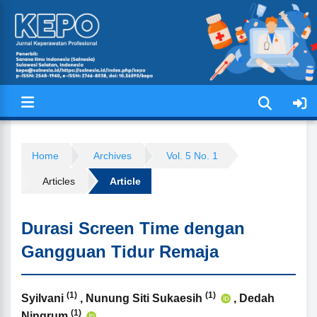
Jurnal Keperawatan Profesional (
Home
Archives
Vol. 5 No. 1
Articles
Article
Durasi Screen Time dengan
Gangguan Tidur Remaja
(1)
(1)
Authors
Syilvani
, Nunung Siti Sukaesih
, Dedah
(1)
Ningrum