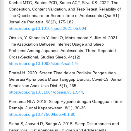
Knebel MTG, Santos PCD, Sauca ACF, Silva KS. 2022. The
Conception, Content Validation, and Test-Retest Reliability of
The Questionnaire for Screen Time of Adolescents (QueST).
Jornal de Pediatria. 98(2), 175-182.
https://doi.org/10.1016/j.jped.2021.05.004
.
Otsuka, Y, Khaneita Y, Itani O, Matsumooto Y, Jike M. 2021.
The Association Between Internet Usage and Sleep
Problems Among Japanese Adolescents: Three Repeated
Cross-Sectional. Studies Sleep. 44(12).
https://doi.org/10.1093/sleep/zsab175
.
Pratiwi H. 2020. Screen Time dalam Perilaku Pengasuhan
Gererasi Alpha pada Masa Tanggap Darurat Covid-19. Jurnal
Pendidikan Anak Usia Dini. 5(1), 265.
https://doi.org/10.31004/obsesi.v5i1.544
.
Purnama NLA. 2019. Sleep Hygiene dengan Gangguan Tidur
Remaja. Jurnal Keperawatan. 8(1), 30-36.
https://doi.org/10.47560/kep.v8i1.80
.
Sinha S, Jhaveri R, Banga A. 2015. Sleep Disturbances and
Behavioral Disturbances in Children and Adolescents.