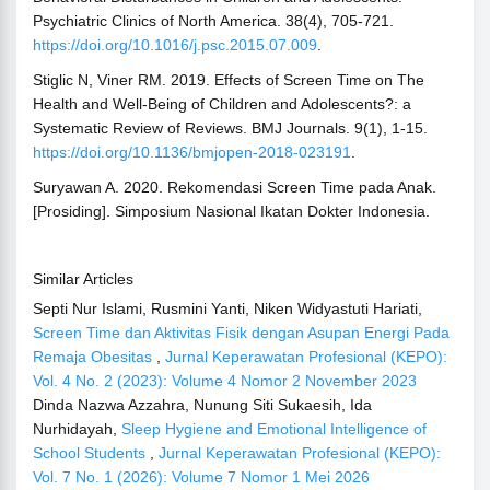
Psychiatric Clinics of North America. 38(4), 705-721.
https://doi.org/10.1016/j.psc.2015.07.009
.
Stiglic N, Viner RM. 2019. Effects of Screen Time on The
Health and Well-Being of Children and Adolescents?: a
Systematic Review of Reviews. BMJ Journals. 9(1), 1-15.
https://doi.org/10.1136/bmjopen-2018-023191
.
Suryawan A. 2020. Rekomendasi Screen Time pada Anak.
[Prosiding]. Simposium Nasional Ikatan Dokter Indonesia.
Similar Articles
Septi Nur Islami, Rusmini Yanti, Niken Widyastuti Hariati,
Screen Time dan Aktivitas Fisik dengan Asupan Energi Pada
Remaja Obesitas
,
Jurnal Keperawatan Profesional (KEPO):
Vol. 4 No. 2 (2023): Volume 4 Nomor 2 November 2023
Dinda Nazwa Azzahra, Nunung Siti Sukaesih, Ida
Nurhidayah,
Sleep Hygiene and Emotional Intelligence of
School Students
,
Jurnal Keperawatan Profesional (KEPO):
Vol. 7 No. 1 (2026): Volume 7 Nomor 1 Mei 2026