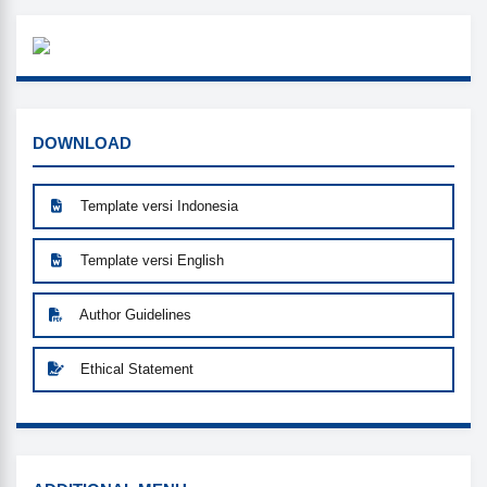
WHATSUP
MAKE_SUBMISSION
DOWNLOAD
Template versi Indonesia
Template versi English
Author Guidelines
Ethical Statement