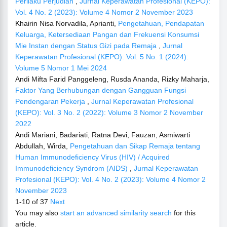
Perilaku Perjudian
,
Jurnal Keperawatan Profesional (KEPO):
Vol. 4 No. 2 (2023): Volume 4 Nomor 2 November 2023
Khairin Nisa Norvadila, Aprianti,
Pengetahuan, Pendapatan
Keluarga, Ketersediaan Pangan dan Frekuensi Konsumsi
Mie Instan dengan Status Gizi pada Remaja
,
Jurnal
Keperawatan Profesional (KEPO): Vol. 5 No. 1 (2024):
Volume 5 Nomor 1 Mei 2024
Andi Mifta Farid Panggeleng, Rusda Ananda, Rizky Maharja,
Faktor Yang Berhubungan dengan Gangguan Fungsi
Pendengaran Pekerja
,
Jurnal Keperawatan Profesional
(KEPO): Vol. 3 No. 2 (2022): Volume 3 Nomor 2 November
2022
Andi Mariani, Badariati, Ratna Devi, Fauzan, Asmiwarti
Abdullah, Wirda,
Pengetahuan dan Sikap Remaja tentang
Human Immunodeficiency Virus (HIV) / Acquired
Immunodeficiency Syndrom (AIDS)
,
Jurnal Keperawatan
Profesional (KEPO): Vol. 4 No. 2 (2023): Volume 4 Nomor 2
November 2023
1-10 of 37
Next
You may also
start an advanced similarity search
for this
article.