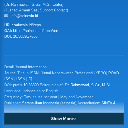
(Dr. Rahmawati, S.Gz, M.Si, Editor)
(Jushadi Arman Saz, Support Contact)
info@salnesia.id
URL:
salnesia.id/kepo
OAI:
https://salnesia.id/kepo/oai
DOI:
10.36590/kepo
Detail Journal Information:
Journal Title in ISSN: Jurnal Keperawatan Profesional (KEPO)
ROAD
ISSN
|
ISSN [ID]
DOI: prefix
10.36590
Editor-in-chief:
Dr. Rahmawati, S.Gz, M.Si
Language: Indonesian or English
Frequency: Two issues per year | May and November
Publisher:
Sarana Ilmu Indonesia (salnesia)
Accreditation:
SINTA 4
Show More