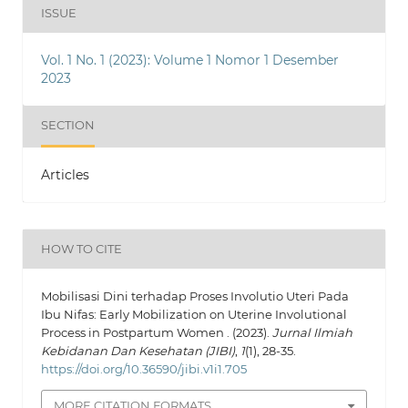
ISSUE
Vol. 1 No. 1 (2023): Volume 1 Nomor 1 Desember
2023
SECTION
Articles
HOW TO CITE
Mobilisasi Dini terhadap Proses Involutio Uteri Pada
Ibu Nifas: Early Mobilization on Uterine Involutional
Process in Postpartum Women . (2023).
Jurnal Ilmiah
Kebidanan Dan Kesehatan (JIBI)
,
1
(1), 28-35.
https://doi.org/10.36590/jibi.v1i1.705
MORE CITATION FORMATS