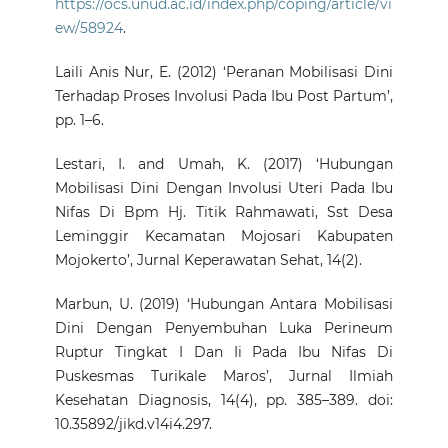
https://ocs.unud.ac.id/index.php/coping/article/vi
ew/58924
.
Laili Anis Nur, E. (2012) ‘Peranan Mobilisasi Dini
Terhadap Proses Involusi Pada Ibu Post Partum’,
pp. 1–6.
Lestari, I. and Umah, K. (2017) ‘Hubungan
Mobilisasi Dini Dengan Involusi Uteri Pada Ibu
Nifas Di Bpm Hj. Titik Rahmawati, Sst Desa
Leminggir Kecamatan Mojosari Kabupaten
Mojokerto’, Jurnal Keperawatan Sehat, 14(2).
Marbun, U. (2019) ‘Hubungan Antara Mobilisasi
Dini Dengan Penyembuhan Luka Perineum
Ruptur Tingkat I Dan Ii Pada Ibu Nifas Di
Puskesmas Turikale Maros’, Jurnal Ilmiah
Kesehatan Diagnosis, 14(4), pp. 385–389. doi:
10.35892/jikd.v14i4.297.