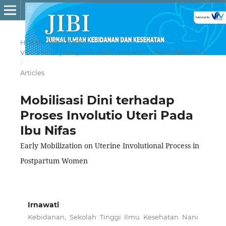
HOME
/
ARCHIVES
/
VOL. 1 NO. 1 (2023): VOLUME 1 NOMOR 1 DESEMBER 2023
/
Articles
Mobilisasi Dini terhadap
Proses Involutio Uteri Pada
Ibu Nifas
Early Mobilization on Uterine Involutional Process in
Postpartum Women
Irnawati
Kebidanan, Sekolah Tinggi Ilmu Kesehatan Nani