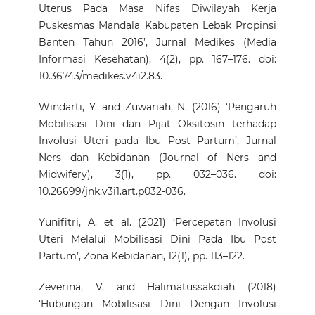
Uterus Pada Masa Nifas Diwilayah Kerja
Puskesmas Mandala Kabupaten Lebak Propinsi
Banten Tahun 2016’, Jurnal Medikes (Media
Informasi Kesehatan), 4(2), pp. 167–176. doi:
10.36743/medikes.v4i2.83.
Windarti, Y. and Zuwariah, N. (2016) ‘Pengaruh
Mobilisasi Dini dan Pijat Oksitosin terhadap
Involusi Uteri pada Ibu Post Partum’, Jurnal
Ners dan Kebidanan (Journal of Ners and
Midwifery), 3(1), pp. 032–036. doi:
10.26699/jnk.v3i1.art.p032-036.
Yunifitri, A. et al. (2021) ‘Percepatan Involusi
Uteri Melalui Mobilisasi Dini Pada Ibu Post
Partum’, Zona Kebidanan, 12(1), pp. 113–122.
Zeverina, V. and Halimatussakdiah (2018)
‘Hubungan Mobilisasi Dini Dengan Involusi