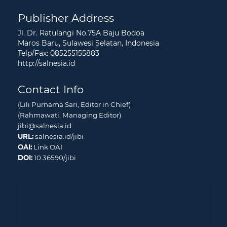
Publisher Address
Jl. Dr. Ratulangi No.75A Baju Bodoa
Maros Baru, Sulawesi Selatan, Indonesia
Telp/Fax: 085255155883
http://salnesia.id
Contact Info
(Lili Purnama Sari, Editor in Chief)
(Rahmawati, Managing Editor)
jibi@salnesia.id
URL:
salnesia.id/jibi
OAI:
Link OAI
DOI:
10.36590/jibi