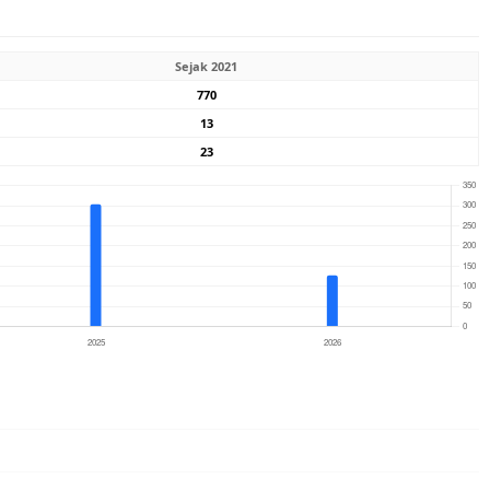
Sejak 2021
770
13
23