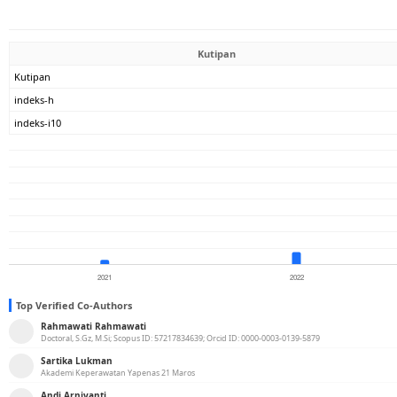
Kutipan
Kutipan
indeks-h
indeks-i10
Top Verified Co-Authors
Rahmawati Rahmawati
Doctoral, S.Gz, M.Si; Scopus ID: 57217834639; Orcid ID: 0000-0003-0139-5879
Sartika Lukman
Akademi Keperawatan Yapenas 21 Maros
Andi Arniyanti