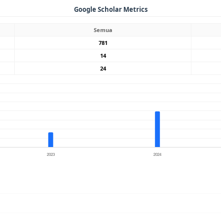
Google Scholar Metrics
Semua
781
14
24